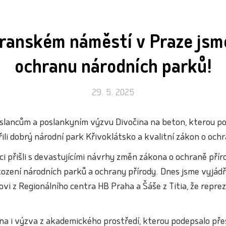
ranském náměstí v Praze jsme
ochranu národních parků!
29. 5. 2025
lancům a poslankyním výzvu Divočina na beton, kterou pod
ořili dobrý národní park Křivoklátsko a kvalitní zákon o ochr
i přišli s devastujícími návrhy změn zákona o ochraně přír
ození národních parků a ochrany přírody. Dnes jsme vyjádřil
vi z Regionálního centra HB Praha a Šáše z Titia, že repre
a i výzva z akademického prostředí, kterou podepsalo pře