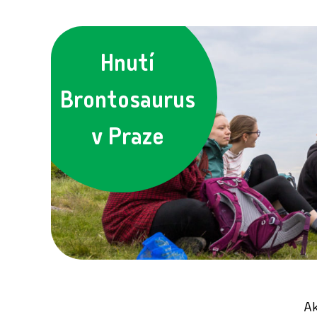
Hnutí
Brontosaurus
v Praze
Ak