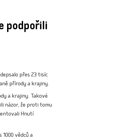
 podpořili
epsalo přes 23 tisíc
aně přírody a krajiny.
ody a krajiny. Takové
i názor, že proti tomu
zentovali Hnutí
s 1000 vědců a