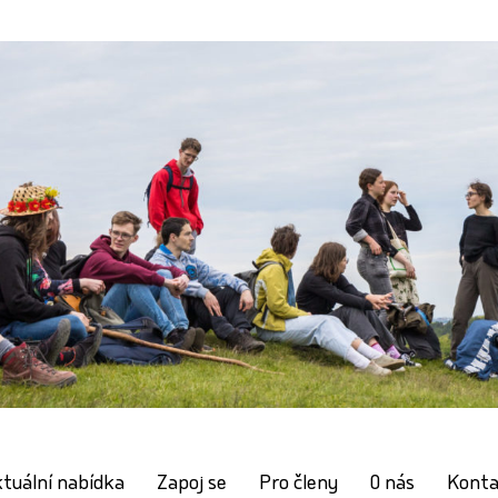
tuální nabídka
Zapoj se
Pro členy
O nás
Kont