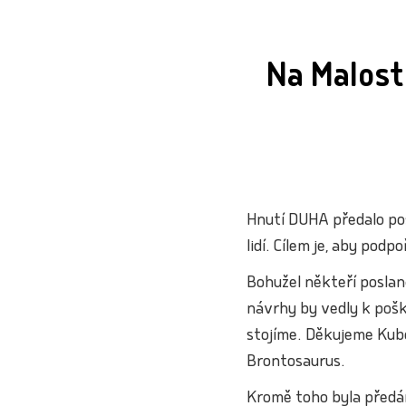
Na Malost
Hnutí DUHA předalo pos
lidí. Cílem je, aby podp
Bohužel někteří poslanc
návrhy by vedly k pošk
stojíme. Děkujeme Kubo
Brontosaurus.
Kromě toho byla předán