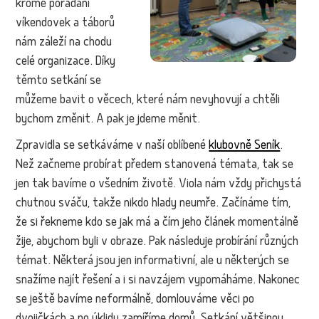
kromě pořádání
víkendovek a táborů
nám záleží na chodu
celé organizace. Díky
těmto setkání se
můžeme bavit o věcech, které nám nevyhovují a chtěli
bychom změnit. A pak je jdeme měnit.
Zpravidla se setkáváme v naší oblíbené
klubovně Seník
.
Než začneme probírat předem stanovená témata, tak se
jen tak bavíme o všedním životě. Viola nám vždy přichystá
chutnou sváču, takže nikdo hlady neumře. Začínáme tím,
že si řekneme kdo se jak má a čím jeho článek momentálně
žije, abychom byli v obraze. Pak následuje probírání různých
témat. Některá jsou jen informativní, ale u některých se
snažíme najít řešení a i si navzájem vypomáháme. Nakonec
se ještě bavíme neformálně, domlouváme věci po