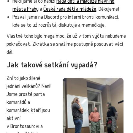
Řekli jsme si co nabízí
Rada dětí a mládeže hlavního
města Prahy
a
Česká rada dětí a mládeže
. Děkujeme!
Pozvali jsme na Discord pro interní brontí komunikaci,
kde se to už rozrůstá, diskutuje a memečkuje.
Vlastně toho bylo mega moc, že už v tom výčtu nebudeme
pokračovat. Zkrátka se snažíme postupně posouvat věci
dál.
Jak takové setkání vypadá?
Zní to jako šílené
jednání velikánů? Není!
Jsme prostě parta
kamarádů a
kamarádek, kteří jsou
aktivní
v Brontosaurovi a