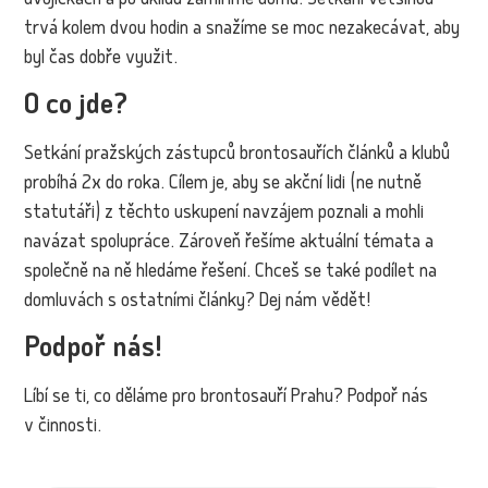
dvojičkách a po úklidu zamíříme domů. Setkání většinou
trvá kolem dvou hodin a snažíme se moc nezakecávat, aby
byl čas dobře využit.
O co jde?
Setkání pražských zástupců brontosauřích článků a klubů
probíhá 2x do roka. Cílem je, aby se akční lidi (ne nutně
statutáři) z těchto uskupení navzájem poznali a mohli
navázat spolupráce. Zároveň řešíme aktuální témata a
společně na ně hledáme řešení. Chceš se také podílet na
domluvách s ostatními články? Dej nám vědět!
Podpoř nás!
Líbí se ti, co děláme pro brontosauří Prahu? Podpoř nás
v činnosti.