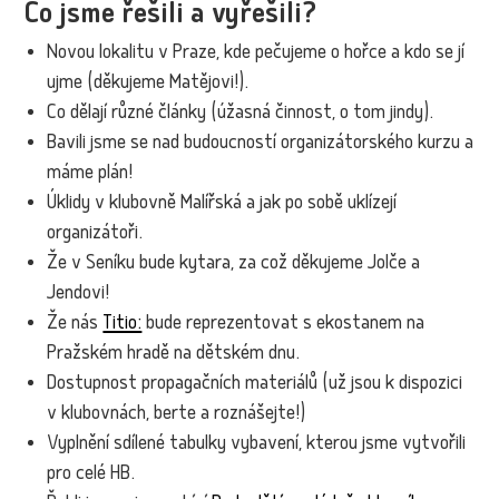
Co jsme řešili a vyřešili?
Novou lokalitu v Praze, kde pečujeme o hořce a kdo se jí
ujme (děkujeme Matějovi!).
Co dělají různé články (úžasná činnost, o tom jindy).
Bavili jsme se nad budoucností organizátorského kurzu a
máme plán!
Úklidy v klubovně Malířská a jak po sobě uklízejí
organizátoři.
Že v Seníku bude kytara, za což děkujeme Jolče a
Jendovi!
Že nás
Titio:
bude reprezentovat s ekostanem na
Pražském hradě na dětském dnu.
Dostupnost propagačních materiálů (už jsou k dispozici
v klubovnách, berte a roznášejte!)
Vyplnění sdílené tabulky vybavení, kterou jsme vytvořili
pro celé HB.